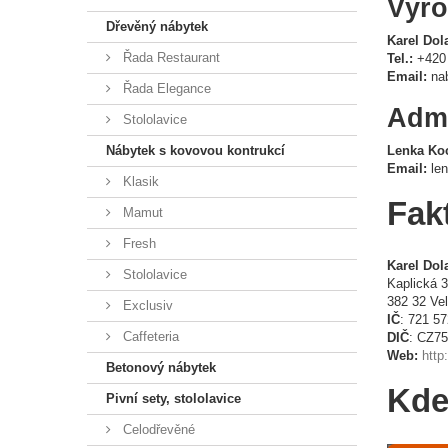
Výro
Dřevěný nábytek
Karel Dol
Řada Restaurant
Tel.:
+420 
Email:
na
Řada Elegance
Admi
Stololavice
Nábytek s kovovou kontrukcí
Lenka Ko
Email:
le
Klasik
Fak
Mamut
Fresh
Karel Dol
Stololavice
Kaplická 
382 32 Ve
Exclusiv
IČ
: 721 57
Caffeteria
DIČ
: CZ75
Web:
http
Betonový nábytek
Kde
Pivní sety, stololavice
Celodřevěné