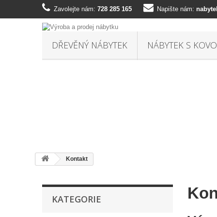
Zavolejte nám:
728 285 165
Napište nám:
nabyt
DŘEVĚNÝ NÁBYTEK
NÁBYTEK S KOV
Kontakt
Kon
KATEGORIE