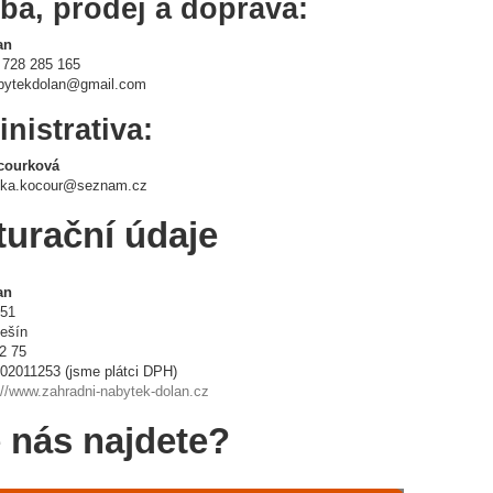
ba, prodej a doprava:
an
728 285 165
bytekdolan@gmail.com
nistrativa:
courková
nka.kocour@seznam.cz
turační údaje
an
351
lešín
2 75
02011253 (jsme plátci DPH)
://www.zahradni-nabytek-dolan.cz
 nás najdete?