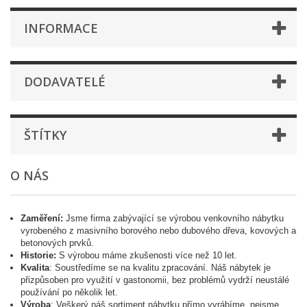
INFORMACE
DODAVATELÉ
ŠTÍTKY
O NÁS
Zaměření:
Jsme firma zabývající se výrobou venkovního nábytku
vyrobeného z masivního borového nebo dubového dřeva, kovových a
betonových prvků.
Historie:
S výrobou máme zkušenosti více než 10 let.
Kvalita
: Soustředíme se na kvalitu zpracování. Náš nábytek je
přizpůsoben pro využití v gastonomii, bez problémů vydrží neustálé
používání po několik let.
Výroba
: Veškerý náš sortiment nábytku přímo vyrábíme, nejsme